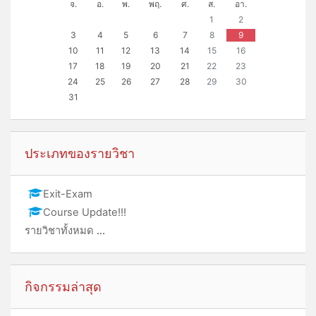
จันทร์
อังคาร
พุธ
พฤหัสบดี
ศุกร์
เสาร์
อาทิตย์
จ.
อ.
พ.
พฤ.
ศ.
ส.
อา.
No events, Saturday, 1 Aug
No events, Sunday,
1
2
No events, Monday, 3 August
No events, Tuesday, 4 August
No events, Wednesday, 5 August
No events, Thursday, 6 August
No events, Friday, 7 August
No events, Saturday, 8 Aug
No events, Sunday, 9 
3
4
5
6
7
8
9
No events, Monday, 10 August
No events, Tuesday, 11 August
No events, Wednesday, 12 August
No events, Thursday, 13 August
No events, Friday, 14 August
No events, Saturday, 15 Au
No events, Sunday, 
10
11
12
13
14
15
16
No events, Monday, 17 August
No events, Tuesday, 18 August
No events, Wednesday, 19 August
No events, Thursday, 20 August
No events, Friday, 21 August
No events, Saturday, 22 Au
No events, Sunday, 
17
18
19
20
21
22
23
No events, Monday, 24 August
No events, Tuesday, 25 August
No events, Wednesday, 26 August
No events, Thursday, 27 August
No events, Friday, 28 August
No events, Saturday, 29 Au
No events, Sunday, 
24
25
26
27
28
29
30
No events, Monday, 31 August
31
ข้าม {$ a}
ประเภทของรายวิชา
Exit-Exam
Course Update!!!
รายวิชาทั้งหมด
...
ข้าม {$ a}
กิจกรรมล่าสุด